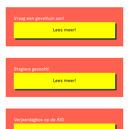
op de hoogte blijven van duurzame en groene
projecten in Amsterdam, meld je dan aan.
VOORNAAM
Vraag een geveltuin aan!
Lees meer!
ACHTERNAAM
Stagiare gezocht!
E-MAILADRES
Lees meer!
Houd me up to date!
Verjaardagbos op de A10