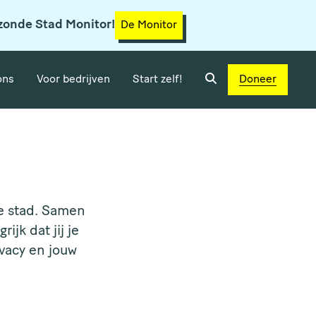
zonde Stad Monitor!
De Monitor
ons
Voor bedrijven
Start zelf!
Doneer
e stad. Samen
jk dat jij je
ivacy en jouw