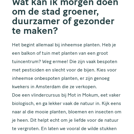
Wat kan ik morgen doen
om de stad groener,
duurzamer of gezonder
ACHTERNAAM
te maken?
Het begint allemaal bij inheemse planten. Heb je
een balkon of tuin met planten van een groot
E-MAILADRES
tuincentrum? Weg ermee! Die zijn vaak bespoten
met pesticiden en slecht voor de bijen. Kies voor
inheemse onbespoten planten, er zijn genoeg
kwekers in Amsterdam die ze verkopen.
Doe een vlindercursus bij Mot in Mokum, eet vaker
Houd me up to date!
biologisch, en ga lekker vaak de natuur in. Kijk eens
naar al die mooie planten, bloemen en insecten om
je heen. Dit helpt echt om je liefde voor de natuur
te vergroten. En laten we vooral de wilde stukken