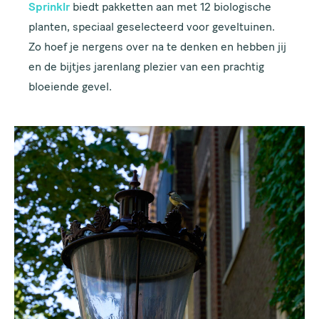
Sprinklr
biedt pakketten aan met 12 biologische
planten, speciaal geselecteerd voor geveltuinen.
Meld je aan voor de
Zo hoef je nergens over na te denken en hebben jij
nieuwsbrief van de
en de bijtjes jarenlang plezier van een prachtig
bloeiende gevel.
Gezonde Stad!
Eens per maand sturen wij een nieuwsbrief, dus wil jij
op de hoogte blijven van duurzame en groene
projecten in Amsterdam, meld je dan aan.
VOORNAAM
ACHTERNAAM