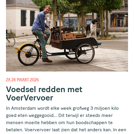
ZA 28 MAART 2026
Voedsel redden met
VoerVervoer
In Amsterdam wordt elke week grofweg 3 miljoen kilo
goed eten weggegooid... Dit terwijl er steeds meer
mensen moeite hebben om hun boodschappen te
Meld je aan voor de
betalen. Voervervoer laat zien dat het anders kan. In een