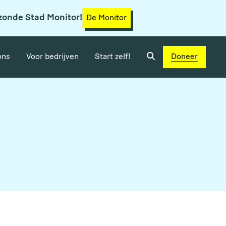
zonde Stad Monitor!
De Monitor
ons
Voor bedrijven
Start zelf!
Doneer