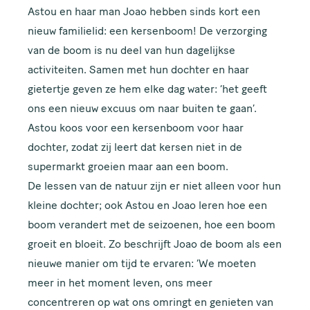
VOORNAAM
Astou en haar man Joao hebben sinds kort een
nieuw familielid: een kersenboom! De verzorging
van de boom is nu deel van hun dagelijkse
activiteiten. Samen met hun dochter en haar
ACHTERNAAM
gietertje geven ze hem elke dag water: ‘het geeft
ons een nieuw excuus om naar buiten te gaan’.
Astou koos voor een kersenboom voor haar
E-MAILADRES
dochter, zodat zij leert dat kersen niet in de
supermarkt groeien maar aan een boom.
De lessen van de natuur zijn er niet alleen voor hun
kleine dochter; ook Astou en Joao leren hoe een
boom verandert met de seizoenen, hoe een boom
groeit en bloeit. Zo beschrijft Joao de boom als een
Houd me up to date!
nieuwe manier om tijd te ervaren: ‘We moeten
meer in het moment leven, ons meer
concentreren op wat ons omringt en genieten van