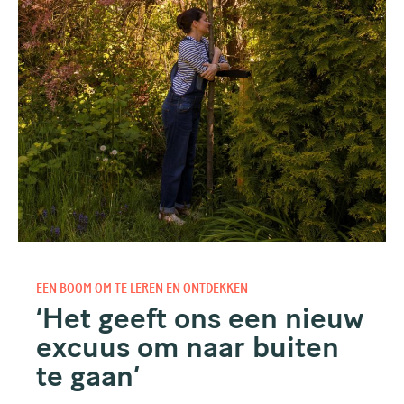
Meld je aan voor de
nieuwsbrief van de
Gezonde Stad!
EEN BOOM OM TE LEREN EN ONTDEKKEN
‘Het geeft ons een nieuw
Eens per maand sturen wij een nieuwsbrief, dus wil jij
excuus om naar buiten
op de hoogte blijven van duurzame en groene
te gaan’
projecten in Amsterdam, meld je dan aan.