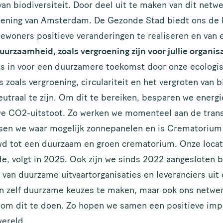
n biodiversiteit. Door deel uit te maken van dit netwe
oening van Amsterdam. De Gezonde Stad biedt ons de
bewoners positieve veranderingen te realiseren en van e
urzaamheid, zoals vergroening zijn voor jullie organis
ns in voor een duurzamere toekomst door onze ecologisc
zoals vergroening, circulariteit en het vergroten van bi
utraal te zijn. Om dit te bereiken, besparen we energ
 CO2-uitstoot. Zo werken we momenteel aan de transi
tsen we waar mogelijk zonnepanelen en is Crematorium
wd tot een duurzaam en groen crematorium. Onze loca
, volgt in 2025. Ook zijn we sinds 2022 aangesloten b
an duurzame uitvaartorganisaties en leveranciers uit
en zelf duurzame keuzes te maken, maar ook ons netwer
 om dit te doen. Zo hopen we samen een positieve imp
ereld.