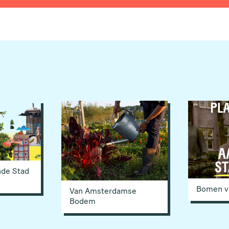
nde Stad
Bomen v
Van Amsterdamse
Bodem