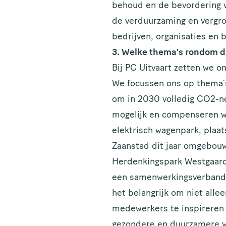
behoud en de bevordering va
de verduurzaming en vergr
bedrijven, organisaties en 
3. Welke thema’s rondom du
Bij PC Uitvaart zetten we o
We focussen ons op thema’s 
om in 2030 volledig CO2-ne
mogelijk en compenseren we
elektrisch wagenpark, plaa
Zaanstad dit jaar omgebou
Herdenkingspark Westgaarde
een samenwerkingsverband v
het belangrijk om niet alle
medewerkers te inspireren
gezondere en duurzamere w