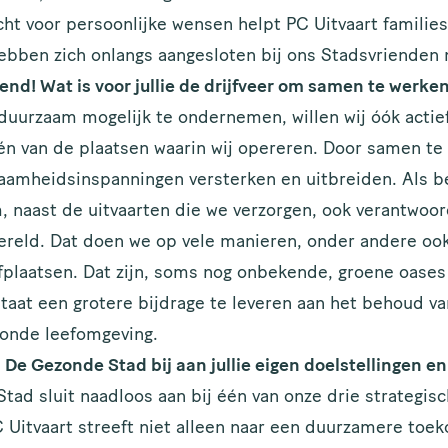
cht voor persoonlijke wensen helpt PC Uitvaart families
hebben zich onlangs aangesloten bij ons Stadsvrienden 
iend! Wat is voor jullie de drijfveer om samen te wer
duurzaam mogelijk te ondernemen, willen wij óók actie
n van de plaatsen waarin wij opereren. Door samen t
amheidsinspanningen versterken en uitbreiden. Als bed
, naast de uitvaarten die we verzorgen, ook verantwoor
ereld. Dat doen we op vele manieren, onder andere ook 
plaatsen. Dat zijn, soms nog onbekende, groene oases 
staat een grotere bijdrage te leveren aan het behoud 
zonde leefomgeving.
n De Gezonde Stad bij aan jullie eigen doelstellingen
ad sluit naadloos aan bij één van onze drie strategisc
itvaart streeft niet alleen naar een duurzamere toek