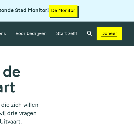
zonde Stad Monitor!
De Monitor
ons
Voor bedrijven
Start zelf!
Doneer
 de
art
ie zich willen
ij drie vragen
itvaart.