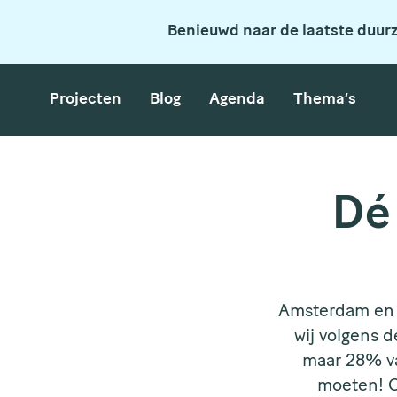
Benieuwd naar de laatste duur
Projecten
Blog
Agenda
Thema’s
Dé 
Amsterdam en a
wij volgens 
maar 28% va
moeten! O