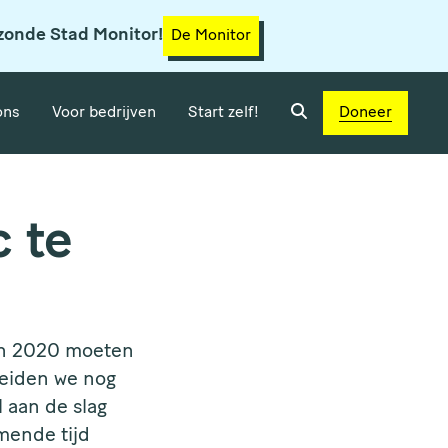
zonde Stad Monitor!
De Monitor
ons
Voor bedrijven
Start zelf!
Doneer
c te
 In 2020 moeten
heiden we nog
 aan de slag
mende tijd