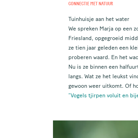
ACH
CONNECTIE MET NATUUR
Tuinhuisje aan het water
We spreken Marja op een zo
E-MA
Friesland, opgegroeid midd
ze tien jaar geleden een kl
proberen waard. En het wa
Nu is ze binnen een halfuur
langs. Wat ze het leukst vin
gewoon weer uitkomt. Of hoe
“Vogels tjirpen voluit en bi