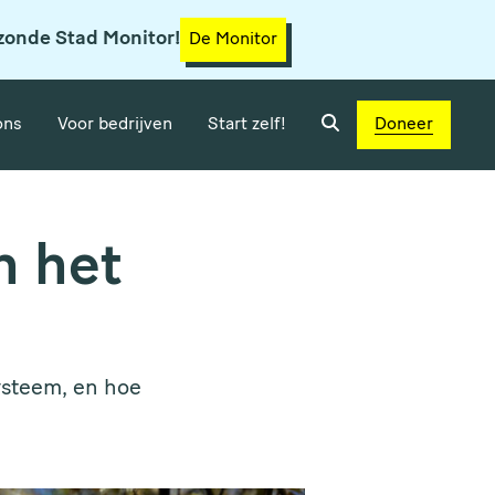
zonde Stad Monitor!
De Monitor
ons
Voor bedrijven
Start zelf!
Doneer
n het
systeem, en hoe