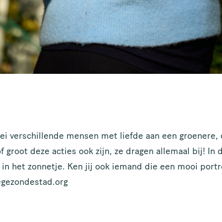
ld je aan voor de nieuwsbrief
n de Gezonde Stad!
per maand sturen wij een nieuwsbrief, dus wil jij op de hoogte
ei verschillende mensen met liefde aan een groenere,
ven van duurzame en groene projecten in Amsterdam, meld je d
 groot deze acties ook zijn, ze dragen allemaal bij! In 
het zonnetje. Ken jij ook iemand die een mooi portr
RNAAM
egezondestad.org