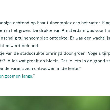
TERNAAM
nnige ochtend op haar tuincomplex aan het water. Marj
ILADRES
en in het groen. De drukte van Amsterdam was voor ha
einschalig tuinencomplex ontdekte. Er was een wachtlij
chten werd beloond.
tje van de stadsdrukte omringd door groen. Vogels tjir
dt? “Alles wat groeit en bloeit. Dat je iets in de grond s
Houd me up to date!
 de varens zich ontvouwen in de lente.’’
jen zoemen langs.”