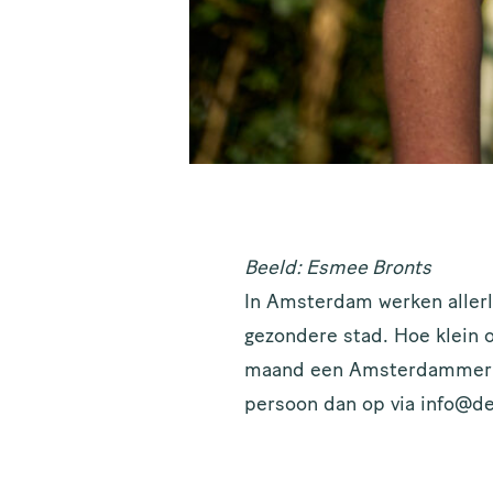
Me
va
Beeld: Esmee Bronts
Eens 
In Amsterdam werken allerl
blij
gezondere stad. Hoe klein of
aan.
maand een Amsterdammer in 
VOO
persoon dan op via info@d