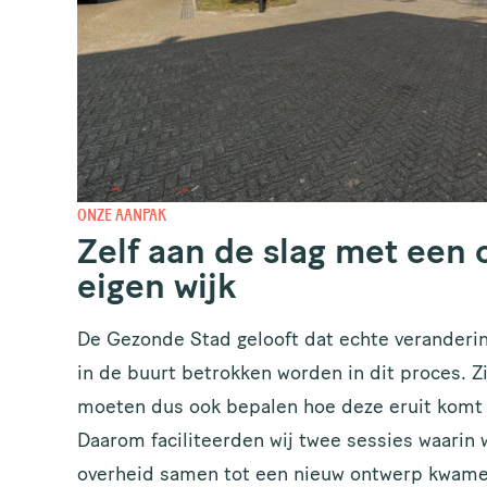
ld je aan voor de nieuwsbrief
ONZE AANPAK
n de Gezonde Stad!
Zelf aan de slag met een
eigen wijk
per maand sturen wij een nieuwsbrief, dus wil jij op de hoogte
en van duurzame en groene projecten in Amsterdam, meld je d
De Gezonde Stad gelooft dat echte verandering
RNAAM
in de buurt betrokken worden in dit proces. Zi
moeten dus ook bepalen hoe deze eruit komt 
Daarom faciliteerden wij twee sessies waarin 
overheid samen tot een nieuw ontwerp kwamen