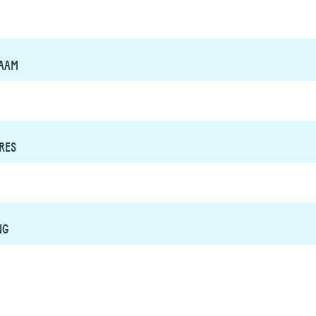
AAM
RES
NG