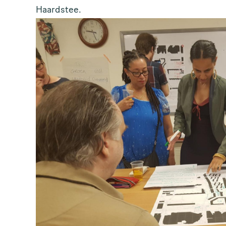
ERNAAM
Haardstee.
ILADRES
Houd me up to date!