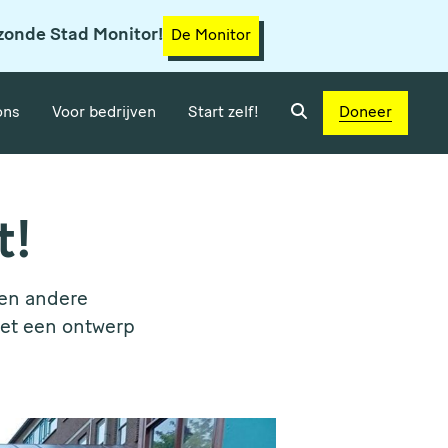
zonde Stad Monitor!
De Monitor
ons
Voor bedrijven
Start zelf!
Doneer
t!
 en andere
met een ontwerp