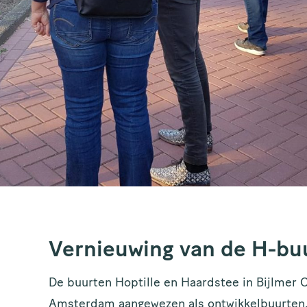
Vernieuwing van de H-buu
De buurten Hoptille en Haardstee in Bijlmer
Amsterdam aangewezen als ontwikkelbuurten. D