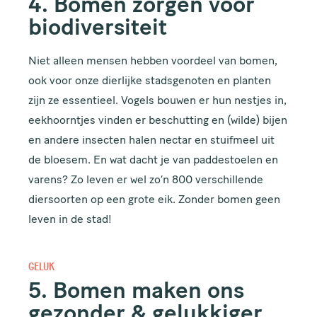
4. Bomen zorgen voor
biodiversiteit
Niet alleen mensen hebben voordeel van bomen,
ook voor onze dierlijke stadsgenoten en planten
zijn ze essentieel. Vogels bouwen er hun nestjes in,
eekhoorntjes vinden er beschutting en (wilde) bijen
en andere insecten halen nectar en stuifmeel uit
de bloesem. En wat dacht je van paddestoelen en
Meld je aan voor de
varens? Zo leven er wel zo’n 800 verschillende
nieuwsbrief van de
diersoorten op een grote eik. Zonder bomen geen
leven in de stad!
Gezonde Stad!
GELUK
Eens per maand sturen wij een nieuwsbrief, dus wil jij
op de hoogte blijven van duurzame en groene
5. Bomen maken ons
projecten in Amsterdam, meld je dan aan.
gezonder & gelukkiger
VOORNAAM