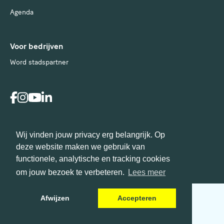
Agenda
Voor bedrijven
Word stadspartner
Wij vinden jouw privacy erg belangrijk. Op
Disclaimer
Privacy Statement
deze website maken we gebruik van
Deze website wordt duurzaam gehost bij Greenhost
functionele, analytische en tracking cookies
om jouw bezoek te verbeteren.
Lees meer
Afwijzen
Accepteren